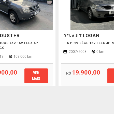
DUSTER
LOGAN
RENAULT
IQUE 4X2 16V FLEX 4P
1.6 PRIVILÈGE 16V FLEX 4P
CO
2007/2008
0 km
13
103.000 km
900,00
19.900,00
VER
R$
MAIS