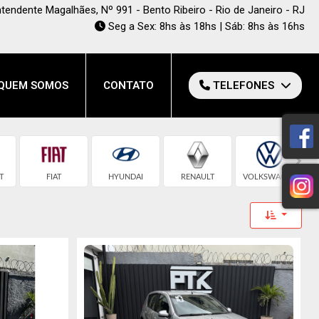
Intendente Magalhães, Nº 991 - Bento Ribeiro - Rio de Janeiro - RJ
Seg a Sex: 8hs às 18hs | Sáb: 8hs às 16hs
QUEM SOMOS
CONTATO
TELEFONES
T
FIAT
HYUNDAI
RENAULT
VOLKSWAGEN
Toggle 